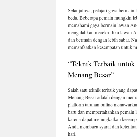
Selanjutnya, pelajari gaya bermain
beda. Beberapa pemain mungkin lebi
memahami gaya bermain lawan Anda
mengalahkan mereka. Jika lawan And
dan bermain dengan lebih sabar. N
memanfaatkan kesempatan untuk m
“Teknik Terbaik untuk
Menang Besar”
Salah satu teknik terbaik yang da
Menang Besar adalah dengan meman
platform taruhan online menawarka
baru dan mempertahankan pemain l
karena dapat meningkatkan kesem
Anda membaca syarat dan ketentuan
hari.