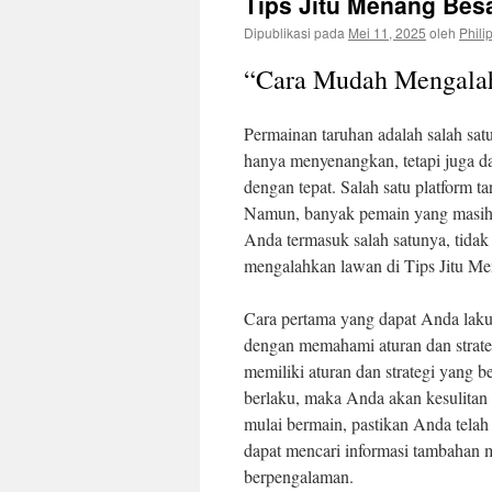
Tips Jitu Menang Bes
Dipublikasi pada
Mei 11, 2025
oleh
Phili
“Cara Mudah Mengalah
Permainan taruhan adalah salah sat
hanya menyenangkan, tetapi juga d
dengan tepat. Salah satu platform t
Namun, banyak pemain yang masih 
Anda termasuk salah satunya, tidak 
mengalahkan lawan di Tips Jitu Me
Cara pertama yang dapat Anda laku
dengan memahami aturan dan strateg
memiliki aturan dan strategi yang 
berlaku, maka Anda akan kesulita
mulai bermain, pastikan Anda tela
dapat mencari informasi tambahan m
berpengalaman.