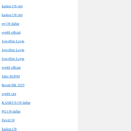
kaskus138 slot
kaskus138 slot
pg138 daftar
egp88 official
JowoToto Login
JowoToto Login
JowoToto Login
egp88 official
Situs EGP88
Result HK 2025
egp88 slot
KASKUS138 daftar
PG138 daftar
Devil138
kaskus138