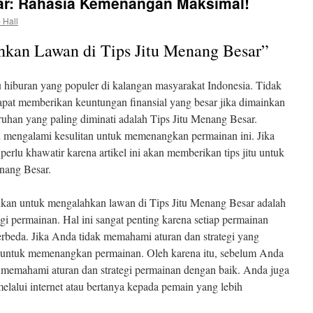
ar: Rahasia Kemenangan Maksimal!
p Hall
kan Lawan di Tips Jitu Menang Besar”
u hiburan yang populer di kalangan masyarakat Indonesia. Tidak
apat memberikan keuntungan finansial yang besar jika dimainkan
aruhan yang paling diminati adalah Tips Jitu Menang Besar.
mengalami kesulitan untuk memenangkan permainan ini. Jika
perlu khawatir karena artikel ini akan memberikan tips jitu untuk
nang Besar.
kan untuk mengalahkan lawan di Tips Jitu Menang Besar adalah
i permainan. Hal ini sangat penting karena setiap permainan
berbeda. Jika Anda tidak memahami aturan dan strategi yang
n untuk memenangkan permainan. Oleh karena itu, sebelum Anda
h memahami aturan dan strategi permainan dengan baik. Anda juga
elalui internet atau bertanya kepada pemain yang lebih