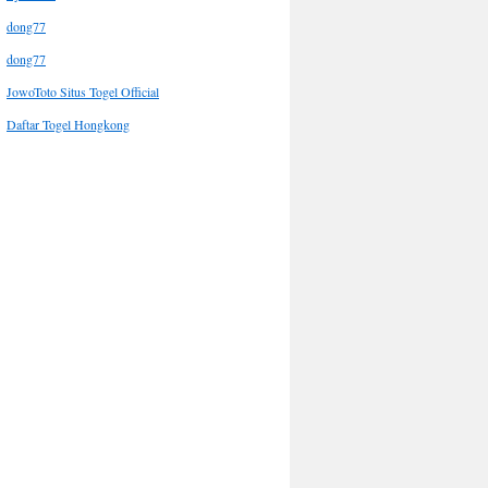
dong77
dong77
JowoToto Situs Togel Official
Daftar Togel Hongkong