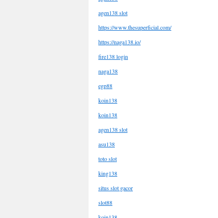
agen138 slot
https://www.thesuperficial.com/
https://naga138.io/
fire138 login
naga138
egp88
koin138
koin138
agen138 slot
asu138
toto slot
king138
situs slot gacor
slot88
koin138