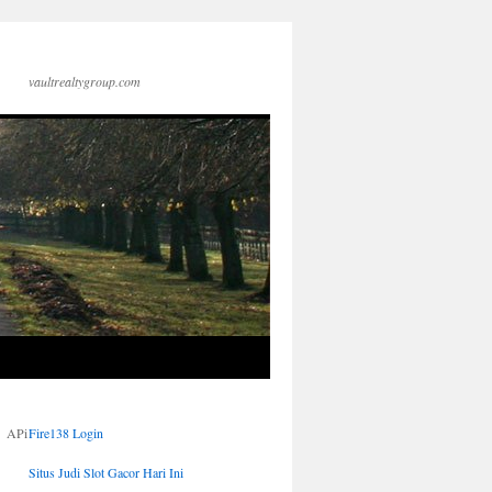
vaultrealtygroup.com
APi
Fire138 Login
Situs Judi Slot Gacor Hari Ini