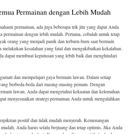
Semua Permainan dengan Lebih Mudah
mahami permainan, ada juga beberapa trik jitu yang dapat Anda
permainan dengan lebih mudah. Pertama, cobalah untuk tetap
yak orang yang menjadi panik dan terburu-buru saat bermain
a melakukan kesalahan yang fatal dan mengakibatkan kekalahan.
da dapat membuat keputusan yang lebih baik dan menghindari
ngamati dan mempelajari gaya bermain lawan. Dalam setiap
 yang berbeda-beda dari masing-masing pemain. Dengan
ermain lawan, Anda dapat mengetahui kekuatan dan kelemahan
pat menyesuaikan strategi permainan Anda untuk mengalahkan
 berpikiran positif dan tidak mudah menyerah. Kemenangan
mudah, Anda harus selalu berjuang dan tetap optimis. Jika Anda