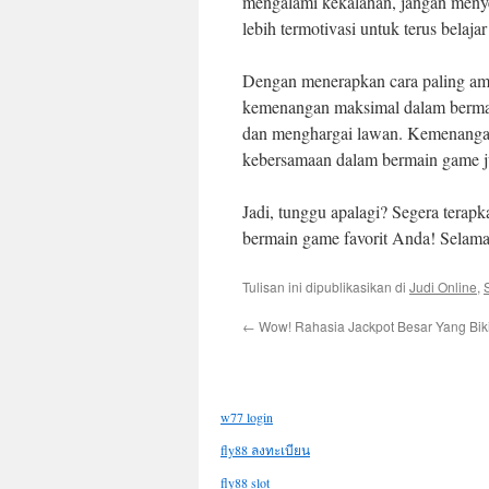
mengalami kekalahan, jangan menyer
lebih termotivasi untuk terus bel
Dengan menerapkan cara paling ampu
kemenangan maksimal dalam bermain
dan menghargai lawan. Kemenangan
kebersamaan dalam bermain game ju
Jadi, tunggu apalagi? Segera terap
bermain game favorit Anda! Selama
Tulisan ini dipublikasikan di
Judi Online
,
←
Wow! Rahasia Jackpot Besar Yang Bik
w77 login
fly88 ลงทะเบียน
fly88 slot