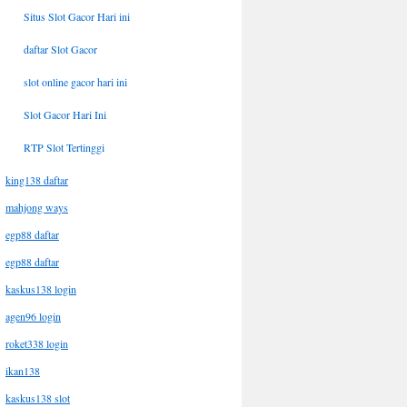
Situs Slot Gacor Hari ini
daftar Slot Gacor
slot online gacor hari ini
Slot Gacor Hari Ini
RTP Slot Tertinggi
king138 daftar
mahjong ways
egp88 daftar
egp88 daftar
kaskus138 login
agen96 login
roket338 login
ikan138
kaskus138 slot