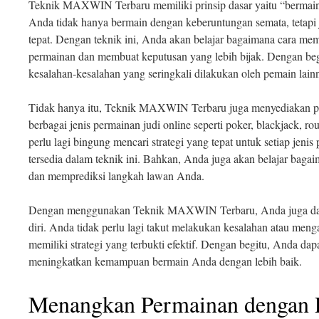
Teknik MAXWIN Terbaru memiliki prinsip dasar yaitu “bermain 
Anda tidak hanya bermain dengan keberuntungan semata, tetapi
tepat. Dengan teknik ini, Anda akan belajar bagaimana cara me
permainan dan membuat keputusan yang lebih bijak. Dengan be
kesalahan-kesalahan yang seringkali dilakukan oleh pemain lain
Tidak hanya itu, Teknik MAXWIN Terbaru juga menyediakan p
berbagai jenis permainan judi online seperti poker, blackjack, ro
perlu lagi bingung mencari strategi yang tepat untuk setiap jeni
tersedia dalam teknik ini. Bahkan, Anda juga akan belajar bag
dan memprediksi langkah lawan Anda.
Dengan menggunakan Teknik MAXWIN Terbaru, Anda juga dapa
diri. Anda tidak perlu lagi takut melakukan kesalahan atau me
memiliki strategi yang terbukti efektif. Dengan begitu, Anda da
meningkatkan kemampuan bermain Anda dengan lebih baik.
Menangkan Permainan dengan 