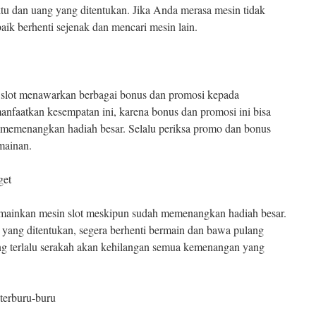
tu dan uang yang ditentukan. Jika Anda merasa mesin tidak
aik berhenti sejenak dan mencari mesin lain.
 slot menawarkan berbagai bonus dan promosi kepada
nfaatkan kesempatan ini, karena bonus dan promosi ini bisa
memenangkan hadiah besar. Selalu periksa promo dan bonus
mainan.
get
memainkan mesin slot meskipun sudah memenangkan hadiah besar.
 yang ditentukan, segera berhenti bermain dan bawa pulang
g terlalu serakah akan kehilangan semua kemenangan yang
 terburu-buru