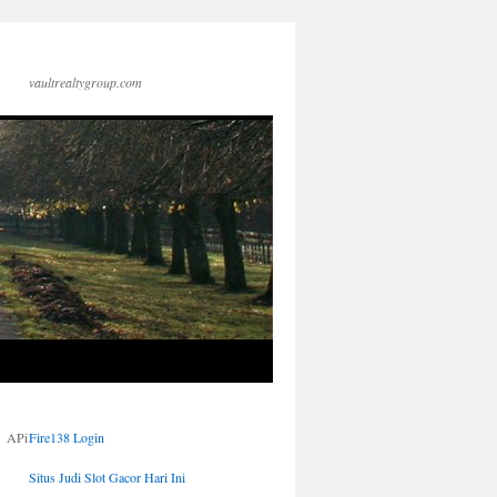
vaultrealtygroup.com
APi
Fire138 Login
Situs Judi Slot Gacor Hari Ini