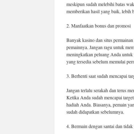
meskipun sudah melebihi batas wak
memberikan hasil yang baik, lebih b
2. Manfaatkan bonus dan promosi
Banyak kasino dan situs permainan
pemainnya. Jangan ragu untuk mema
meningkatkan peluang Anda untuk 
yang tersedia sebelum memulai per
3. Berhenti saat sudah mencapai tar
Jangan terlalu serakah dan terus 
Ketika Anda sudah mencapai target
hadiah Anda. Biasanya, pemain yan
sudah didapatkan sebelumnya.
4. Bermain dengan santai dan tidak