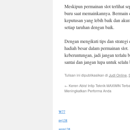
Meskipun permainan slot terlihat s
buru saat memainkannya. Bermain 
keputusan yang lebih baik dan akur
setiap taruhan dengan baik.
Dengan mengikuti tips dan strateg
hadiah besar dalam permainan slot.
keberuntungan, jadi jangan terlalu 
santai dan jangan lupa untuk selalu 
Tulisan ini dipublikasikan di
Judi Online
,
←
Keren Abis! Intip Teknik MAXWIN Terba
Meningkatkan Performa Anda
W77
pg138
agen138