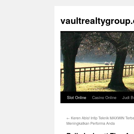
vaultrealtygroup
Slot Online
Casino Online
Judi B
Langsung
ke
←
Keren Abis! Intip Teknik MAXWIN Terba
isi
Meningkatkan Performa Anda