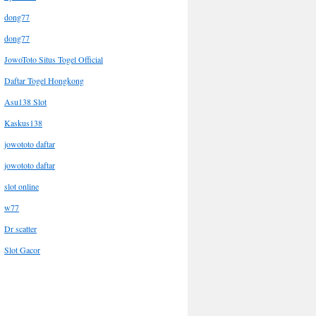
dong77
dong77
JowoToto Situs Togel Official
Daftar Togel Hongkong
Asu138 Slot
Kaskus138
jowototo daftar
jowototo daftar
slot online
w77
Dr scatter
Slot Gacor