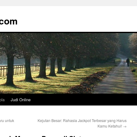
.com
ola
Judi Online
ru untuk
Kejutan Besar: Rahasia Jackpot Terbesar yang Harus
Kamu Ketahui!
→