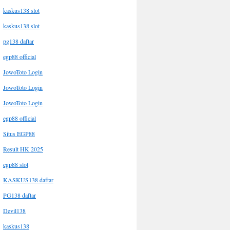
kaskus138 slot
kaskus138 slot
pg138 daftar
egp88 official
JowoToto Login
JowoToto Login
JowoToto Login
egp88 official
Situs EGP88
Result HK 2025
egp88 slot
KASKUS138 daftar
PG138 daftar
Devil138
kaskus138