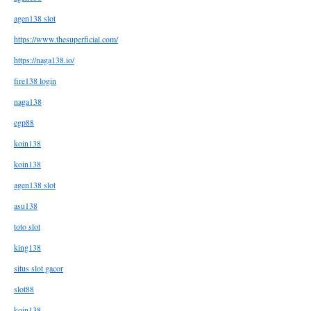
agen138 slot
https://www.thesuperficial.com/
https://naga138.io/
fire138 login
naga138
egp88
koin138
koin138
agen138 slot
asu138
toto slot
king138
situs slot gacor
slot88
koin138