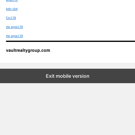
toto slot
Go138
rtp agen138
rtp agen138
vaultrealtygroup.com
Exit mobile version