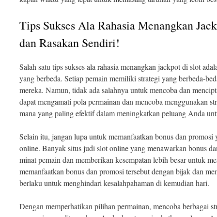
Tips Sukses Ala Rahasia Menangkan Jackp
dan Rasakan Sendiri!
Salah satu tips sukses ala rahasia menangkan jackpot di slot ada
yang berbeda. Setiap pemain memiliki strategi yang berbeda-bed
mereka. Namun, tidak ada salahnya untuk mencoba dan mencipta
dapat mengamati pola permainan dan mencoba menggunakan stra
mana yang paling efektif dalam meningkatkan peluang Anda unt
Selain itu, jangan lupa untuk memanfaatkan bonus dan promosi ya
online. Banyak situs judi slot online yang menawarkan bonus d
minat pemain dan memberikan kesempatan lebih besar untuk me
memanfaatkan bonus dan promosi tersebut dengan bijak dan mem
berlaku untuk menghindari kesalahpahaman di kemudian hari.
Dengan memperhatikan pilihan permainan, mencoba berbagai st