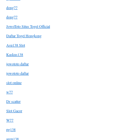
dong77
dong77
JowoToto Situs Togel Official
Daftar Togel Hongkong
Asu138 Slot
Kaskus138
jowototo daftar
jowototo daftar
slot online
w77
Dr scatter
Slot Gacor
W77
pg138
agen138