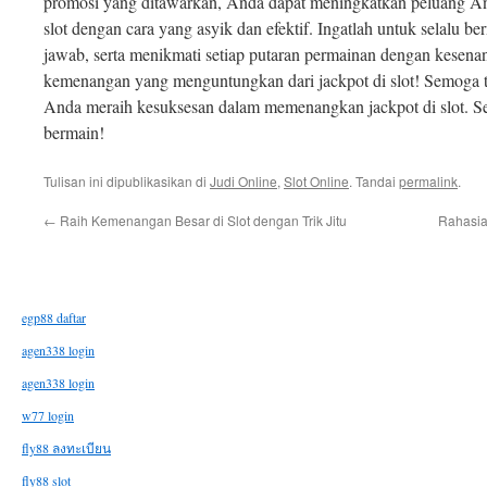
promosi yang ditawarkan, Anda dapat meningkatkan peluang A
slot dengan cara yang asyik dan efektif. Ingatlah untuk selalu 
jawab, serta menikmati setiap putaran permainan dengan kesena
kemenangan yang menguntungkan dari jackpot di slot! Semoga t
Anda meraih kesuksesan dalam memenangkan jackpot di slot. S
bermain!
Tulisan ini dipublikasikan di
Judi Online
,
Slot Online
. Tandai
permalink
.
←
Raih Kemenangan Besar di Slot dengan Trik Jitu
Rahasia 
egp88 daftar
agen338 login
agen338 login
w77 login
fly88 ลงทะเบียน
fly88 slot