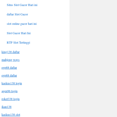
Situs Slot Gacor Hari ini
daftar Slot Gacor
slot online gacor hari ini
Slot Gacor Hari Ini
RTP Slot Tertinggi
king138 daftar
mahjong ways
egp88 daftar
egp88 daftar
kaskus138 login
agen96 login
roket338 login
ikan138
kaskus138 slot