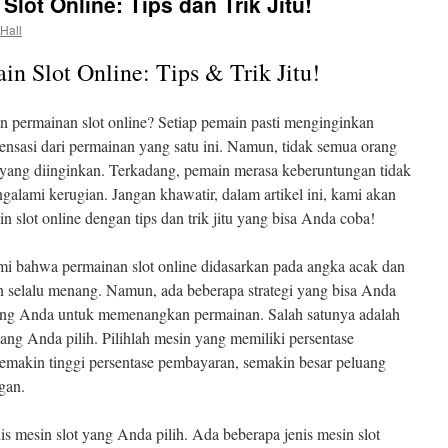
lot Online: Tips dan Trik Jitu!
 Hall
n Slot Online: Tips & Trik Jitu!
 permainan slot online? Setiap pemain pasti menginginkan
nsasi dari permainan yang satu ini. Namun, tidak semua orang
yang diinginkan. Terkadang, pemain merasa keberuntungan tidak
alami kerugian. Jangan khawatir, dalam artikel ini, kami akan
slot online dengan tips dan trik jitu yang bisa Anda coba!
i bahwa permainan slot online didasarkan pada angka acak dan
 selalu menang. Namun, ada beberapa strategi yang bisa Anda
ang Anda untuk memenangkan permainan. Salah satunya adalah
ng Anda pilih. Pilihlah mesin yang memiliki persentase
Semakin tinggi persentase pembayaran, semakin besar peluang
gan.
nis mesin slot yang Anda pilih. Ada beberapa jenis mesin slot