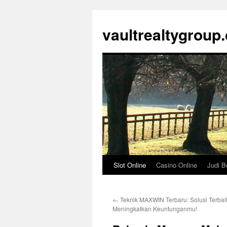
vaultrealtygroup
Slot Online
Casino Online
Judi B
Langsung
ke
←
Teknik MAXWIN Terbaru: Solusi Terbai
isi
Meningkatkan Keuntunganmu!