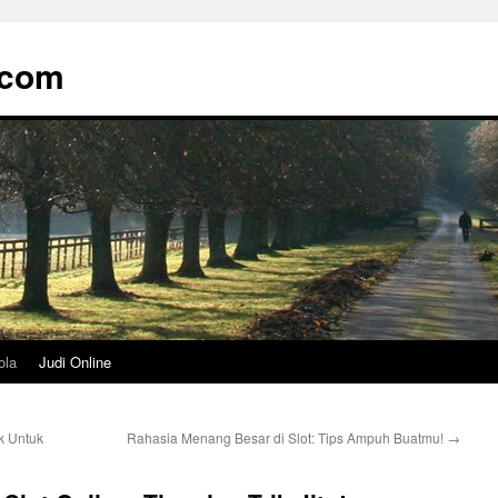
.com
ola
Judi Online
k Untuk
Rahasia Menang Besar di Slot: Tips Ampuh Buatmu!
→