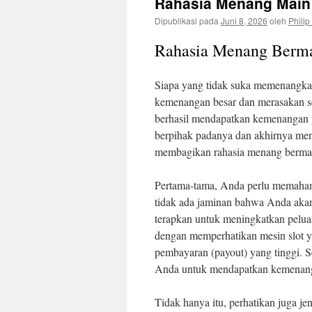
Rahasia Menang Main S
Dipublikasi pada
Juni 8, 2026
oleh
Philip
Rahasia Menang Bermai
Siapa yang tidak suka memenangkan
kemenangan besar dan merasakan se
berhasil mendapatkan kemenangan 
berpihak padanya dan akhirnya meng
membagikan rahasia menang bermain 
Pertama-tama, Anda perlu memaham
tidak ada jaminan bahwa Anda akan
terapkan untuk meningkatkan pelu
dengan memperhatikan mesin slot ya
pembayaran (payout) yang tinggi. 
Anda untuk mendapatkan kemenan
Tidak hanya itu, perhatikan juga je