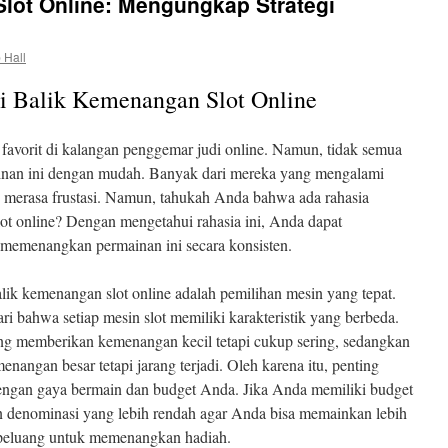
Slot Online: Mengungkap Strategi
p Hall
i Balik Kemenangan Slot Online
i favorit di kalangan penggemar judi online. Namun, tidak semua
nan ini dengan mudah. Banyak dari mereka yang mengalami
n merasa frustasi. Namun, tahukah Anda bahwa ada rahasia
ot online? Dengan mengetahui rahasia ini, Anda dapat
memenangkan permainan ini secara konsisten.
alik kemenangan slot online adalah pemilihan mesin yang tepat.
 bahwa setiap mesin slot memiliki karakteristik yang berbeda.
ng memberikan kemenangan kecil tetapi cukup sering, sedangkan
angan besar tetapi jarang terjadi. Oleh karena itu, penting
engan gaya bermain dan budget Anda. Jika Anda memiliki budget
an denominasi yang lebih rendah agar Anda bisa memainkan lebih
peluang untuk memenangkan hadiah.