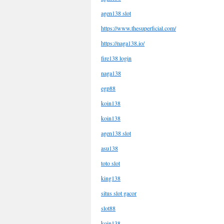
agen138 slot
https://www.thesuperficial.com/
https://naga138.io/
fire138 login
naga138
egp88
koin138
koin138
agen138 slot
asu138
toto slot
king138
situs slot gacor
slot88
koin138