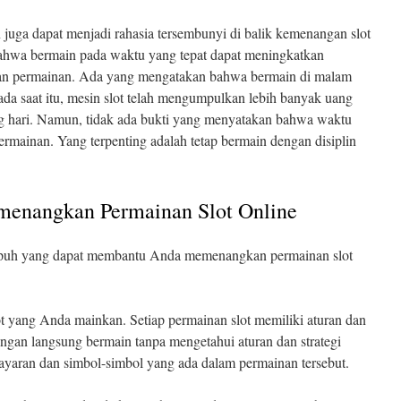
n juga dapat menjadi rahasia tersembunyi di balik kemenangan slot
ahwa bermain pada waktu yang tepat dapat meningkatkan
n permainan. Ada yang mengatakan bahwa bermain di malam
da saat itu, mesin slot telah mengumpulkan lebih banyak uang
g hari. Namun, tidak ada bukti yang menyatakan bahwa waktu
rmainan. Yang terpenting adalah tetap bermain dengan disiplin
enangkan Permainan Slot Online
 ampuh yang dapat membantu Anda memenangkan permainan slot
t yang Anda mainkan. Setiap permainan slot memiliki aturan dan
ngan langsung bermain tanpa mengetahui aturan dan strategi
mbayaran dan simbol-simbol yang ada dalam permainan tersebut.