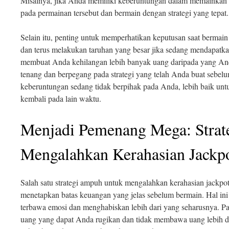
Misalnya, jika Anda memiliki keberuntungan dalam memainkan m
pada permainan tersebut dan bermain dengan strategi yang tepat.
Selain itu, penting untuk memperhatikan keputusan saat bermain
dan terus melakukan taruhan yang besar jika sedang mendapatka
membuat Anda kehilangan lebih banyak uang daripada yang And
tenang dan berpegang pada strategi yang telah Anda buat sebel
keberuntungan sedang tidak berpihak pada Anda, lebih baik unt
kembali pada lain waktu.
Menjadi Pemenang Mega: Strat
Mengalahkan Kerahasian Jackpo
Salah satu strategi ampuh untuk mengalahkan kerahasian jackpot
menetapkan batas keuangan yang jelas sebelum bermain. Hal ini
terbawa emosi dan menghabiskan lebih dari yang seharusnya. P
uang yang dapat Anda rugikan dan tidak membawa uang lebih dar