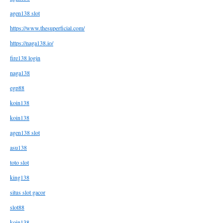
agen138 slot
https://www.thesuperficial.com/
https://naga138.io/
fire138 login
naga138
egp88
koin138
koin138
agen138 slot
asu138
toto slot
king138
situs slot gacor
slot88
koin138