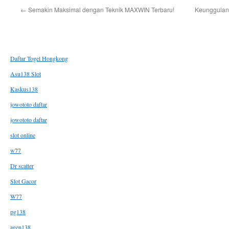
←
Semakin Maksimal dengan Teknik MAXWIN Terbaru!
Keunggulan 
Daftar Togel Hongkong
Asu138 Slot
Kaskus138
jowototo daftar
jowototo daftar
slot online
w77
Dr scatter
Slot Gacor
W77
pg138
agen138