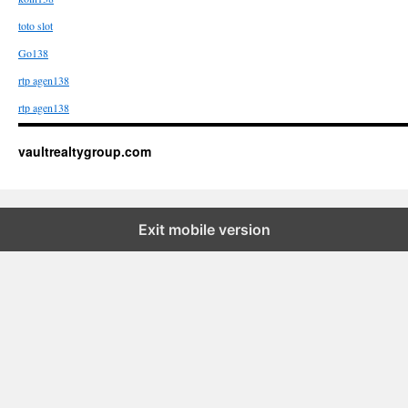
toto slot
Go138
rtp agen138
rtp agen138
vaultrealtygroup.com
Exit mobile version