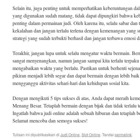
Selain itu, juga penting untuk memperhatikan keberuntungan dal
yang digunakan sudah matang, tidak dapat dipungkiri bahwa k
penting dalam permainan judi. Oleh karena itu, selalu sabar da
kekalahan dan jangan terlalu terlena dengan kemenangan yang s
strategi yang sudah terbukti berhasil dan jangan terbawa emosi
Terakhir, jangan lupa untuk selalu mengatur waktu bermain. Ber
sangat menyenangkan, namun jangan sampai kita terlalu terpak
mengabaikan waktu yang berlalu. Pastikan untuk berhenti sejena
pikiran menjadi lebih segar dan dapat bermain dengan lebih baik
mengganggu aktivitas sehari-hari dan kehidupan sosial kita.
Dengan mengikuti 5 tips sukses di atas, Anda dapat meraih kem
Menang Besar. Tetaplah bermain dengan bijak dan tidak terlalu
Ingatlah bahwa judi online adalah sebuah hiburan dan tetaplah
Selamat mencoba dan semoga sukses!
Tulisan ini dipublikasikan di
Judi Online
,
Slot Online
. Tandai
permalink
.