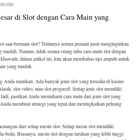
ilip Hall
sar di Slot dengan Cara Main yang
pot saat bermain slot? Tentunya semua pemain pasti menginginkan
 mudah. Namun, tidak semua orang tahu cara main slot dengan
 khawatir, dalam artikel ini, kita akan membahas tips ampuh untuk
main yang mudah.
ng Anda mainkan. Ada banyak jenis slot yang tersedia di kasino
 klasik, slot video, atau slot progresif. Setiap jenis slot memiliki
 Jadi, pastikan Anda memahami cara main dari jenis slot yang
 Anda membuat strategi yang tepat dan meningkatkan peluang
enangan dari setiap mesin slot. Setiap mesin slot memiliki
-beda. Biasanya, mesin slot dengan taruhan yang lebih tinggi