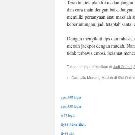
Terakhir, tetaplah fokus dan janga
dan cara main dengan baik. Jangan
memiliki pertanyaan atau masalah sa
keberuntungan, jadi tetaplah santai
Dengan mengikuti tips dan rahasia 
meraih jackpot dengan mudah. Nam
tidak terbawa emosi. Selamat menc
Tulisan ini dipublikasikan di
Judi Online
,
←
Cara Jitu Menang Mudah di Slot Onlin
agen338 login
agen338 login
w77 login
fly88 ลงทะเบียน
fly88 slot