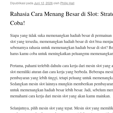
Dipublikasi pada
Juni 12, 2026
oleh
Philip Hall
Rahasia Cara Menang Besar di Slot: Stra
Coba!
Siapa yang tidak suka memenangkan hadiah besar di permainan s
slot yang tersedia, memenangkan hadiah besar di slot bisa menja
sebenarnya rahasia untuk memenangkan hadiah besar di slot? Ber
harus kamu coba untuk meningkatkan peluangmu memenangkan ha
Pertama, pahami terlebih dahulu cara kerja dari mesin slot yan
slot memiliki aturan dan cara kerja yang berbeda. Beberapa me
pembayaran yang lebih tinggi, tetapi peluang untuk memenangkan
Sedangkan mesin slot lainnya mungkin memberikan pembayaran y
untuk memenangkan hadiah besar lebih besar. Jadi, sebelum mem
memahami cara kerja dari mesin slot yang akan kamu mainkan.
Selanjutnya, pilih mesin slot yang tepat. Mesin slot yang memil