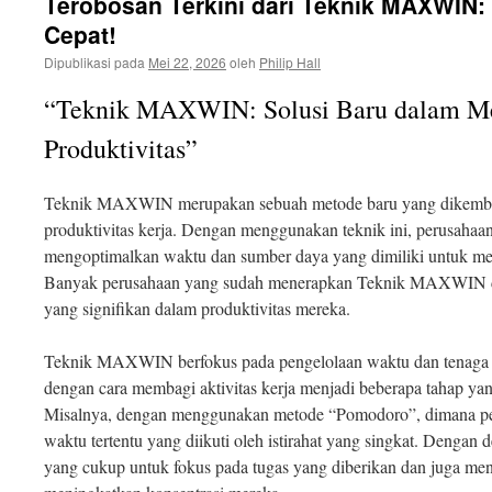
Terobosan Terkini dari Teknik MAXWIN:
Cepat!
Dipublikasi pada
Mei 22, 2026
oleh
Philip Hall
“Teknik MAXWIN: Solusi Baru dalam M
Produktivitas”
Teknik MAXWIN merupakan sebuah metode baru yang dikemb
produktivitas kerja. Dengan menggunakan teknik ini, perusahaan
mengoptimalkan waktu dan sumber daya yang dimiliki untuk menc
Banyak perusahaan yang sudah menerapkan Teknik MAXWIN d
yang signifikan dalam produktivitas mereka.
Teknik MAXWIN berfokus pada pengelolaan waktu dan tenaga yan
dengan cara membagi aktivitas kerja menjadi beberapa tahap yan
Misalnya, dengan menggunakan metode “Pomodoro”, dimana pek
waktu tertentu yang diikuti oleh istirahat yang singkat. Dengan
yang cukup untuk fokus pada tugas yang diberikan dan juga men