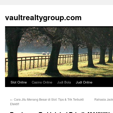
vaultrealtygroup.com
Slot Online
Casino Online
Judi Bola
Judi Online
Langsung
ke
←
Cara Jitu Menang Besar di Slot: Tips & Trik Terbukti
Rahasia Jac
isi
Efektif!