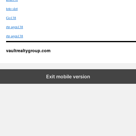
toto slot
Go138
rtp agen138
rtp agen138
vaultrealtygroup.com
Exit mobile version