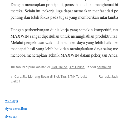
Dengan menerapkan prinsip ini, perusahaan dapat menghemat bia
mereka. Selain itu, pekerja juga dapat merasakan manfaat dari 
penting dan lebih fokus pada tugas yang memberikan nilai tamba
Dengan perkembangan dunia kerja yang semakin kompetitif, tero
MAXWIN sangat diperlukan untuk meningkatkan produktivitas da
Melalui pengelolaan waktu dan sumber daya yang lebih baik, pe
mencapai hasil yang lebih baik dan meningkatkan daya saing mer
mencoba menerapkan Teknik MAXWIN dalam pekerjaan Anda d
Tulisan ini dipublikasikan di
Judi Online
,
Slot Online
. Tandai
permalink
.
←
Cara Jitu Menang Besar di Slot: Tips & Trik Terbukti
Rahasia Jac
Efektif!
w77 login
fly88 ลงทะเบียน
fly88 slot