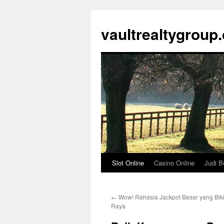
vaultrealtygroup
Slot Online
Casino Online
Judi B
Langsung
ke
←
Wow! Rahasia Jackpot Besar yang Bi
isi
Raya