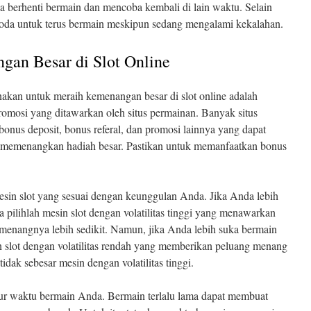
a berhenti bermain dan mencoba kembali di lain waktu. Selain
tergoda untuk terus bermain meskipun sedang mengalami kekalahan.
gan Besar di Slot Online
nakan untuk meraih kemenangan besar di slot online adalah
mosi yang ditawarkan oleh situs permainan. Banyak situs
onus deposit, bonus referal, dan promosi lainnya yang dapat
memenangkan hadiah besar. Pastikan untuk memanfaatkan bonus
mesin slot yang sesuai dengan keunggulan Anda. Jika Anda lebih
ilihlah mesin slot dengan volatilitas tinggi yang menawarkan
menangnya lebih sedikit. Namun, jika Anda lebih suka bermain
in slot dengan volatilitas rendah yang memberikan peluang menang
idak sebesar mesin dengan volatilitas tinggi.
tur waktu bermain Anda. Bermain terlalu lama dapat membuat