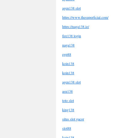
agen138 slot
https://www.thesuperficial.com/
https://naga138.io/
fire138 login
naga138
egp88
koin138
koin138
agen138 slot
asu138
toto slot
king138
situs slot gacor
slot88
koin138