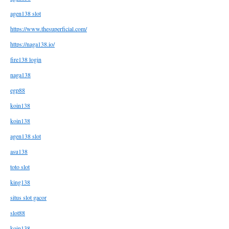
agen138 slot
https://www.thesuperficial.com/
https://naga138.io/
fire138 login
naga138
egp88
koin138
koin138
agen138 slot
asu138
toto slot
king138
situs slot gacor
slot88
koin138