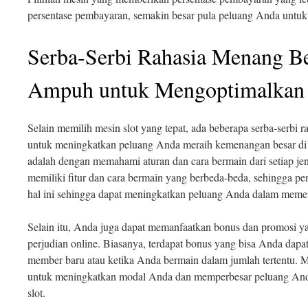
persentase pembayaran, semakin besar pula peluang Anda untu
Serba-Serbi Rahasia Menang Bes
Ampuh untuk Mengoptimalkan 
Selain memilih mesin slot yang tepat, ada beberapa serba-serbi 
untuk meningkatkan peluang Anda meraih kemenangan besar di p
adalah dengan memahami aturan dan cara bermain dari setiap jeni
memiliki fitur dan cara bermain yang berbeda-beda, sehingga 
hal ini sehingga dapat meningkatkan peluang Anda dalam mem
Selain itu, Anda juga dapat memanfaatkan bonus dan promosi yan
perjudian online. Biasanya, terdapat bonus yang bisa Anda dapa
member baru atau ketika Anda bermain dalam jumlah tertentu. M
untuk meningkatkan modal Anda dan memperbesar peluang A
slot.