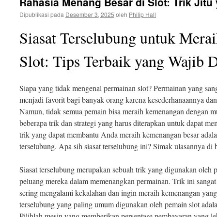
Rahasia Menang Besar di Slot: Trik Jitu
Dipublikasi pada
Desember 3, 2025
oleh
Philip Hall
Siasat Terselubung untuk Mera
Slot: Tips Terbaik yang Wajib 
Siapa yang tidak mengenal permainan slot? Permainan yang sanga
menjadi favorit bagi banyak orang karena kesederhanaannya dan 
Namun, tidak semua pemain bisa meraih kemenangan dengan mud
beberapa trik dan strategi yang harus diterapkan untuk dapat m
trik yang dapat membantu Anda meraih kemenangan besar adala
terselubung. Apa sih siasat terselubung ini? Simak ulasannya di 
Siasat terselubung merupakan sebuah trik yang digunakan oleh 
peluang mereka dalam memenangkan permainan. Trik ini sangat
sering mengalami kekalahan dan ingin meraih kemenangan yang le
terselubung yang paling umum digunakan oleh pemain slot adalah
Pilihlah mesin yang memberikan persentase pembayaran yang lebi