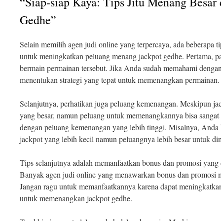
“Siap-siap Kaya: Tips Jitu Menang Besar
Gedhe”
Selain memilih agen judi online yang terpercaya, ada beberapa t
untuk meningkatkan peluang menang jackpot gedhe. Pertama, pah
bermain permainan tersebut. Jika Anda sudah memahami dengan
menentukan strategi yang tepat untuk memenangkan permainan.
Selanjutnya, perhatikan juga peluang kemenangan. Meskipun j
yang besar, namun peluang untuk memenangkannya bisa sangat k
dengan peluang kemenangan yang lebih tinggi. Misalnya, Anda
jackpot yang lebih kecil namun peluangnya lebih besar untuk d
Tips selanjutnya adalah memanfaatkan bonus dan promosi yang d
Banyak agen judi online yang menawarkan bonus dan promosi m
Jangan ragu untuk memanfaatkannya karena dapat meningkatka
untuk memenangkan jackpot gedhe.