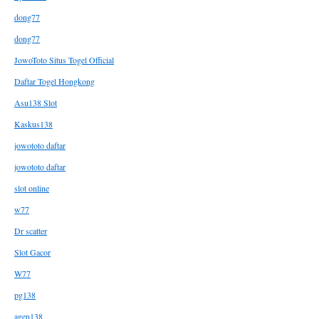
dong77
dong77
JowoToto Situs Togel Official
Daftar Togel Hongkong
Asu138 Slot
Kaskus138
jowototo daftar
jowototo daftar
slot online
w77
Dr scatter
Slot Gacor
W77
pg138
agen138