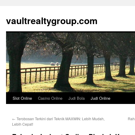
vaultrealtygroup.com
Slot Online
Casino Online
Judi Bola
Judi Online
Langsung
ke
←
Terobosan Terkini dari Teknik MAXWIN: Lebih Mudah,
Raha
isi
Lebih Cepat!