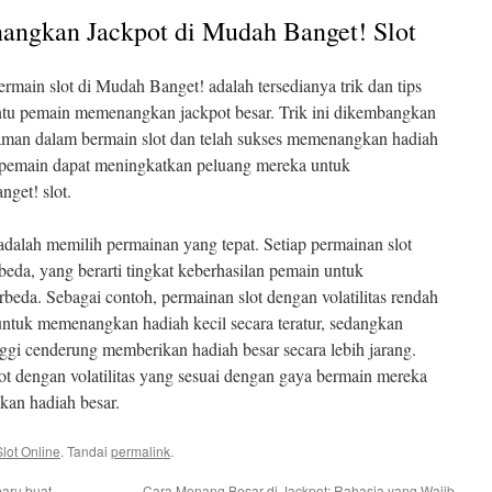
nangkan Jackpot di Mudah Banget! Slot
rmain slot di Mudah Banget! adalah tersedianya trik dan tips
tu pemain memenangkan jackpot besar. Trik ini dikembangkan
alaman dalam bermain slot dan telah sukses memenangkan hadiah
, pemain dapat meningkatkan peluang mereka untuk
get! slot.
 adalah memilih permainan yang tepat. Setiap permainan slot
rbeda, yang berarti tingkat keberhasilan pemain untuk
eda. Sebagai contoh, permainan slot dengan volatilitas rendah
untuk memenangkan hadiah kecil secara teratur, sedangkan
inggi cenderung memberikan hadiah besar secara lebih jarang.
t dengan volatilitas yang sesuai dengan gaya bermain mereka
an hadiah besar.
Slot Online
. Tandai
permalink
.
aru buat
Cara Menang Besar di Jackpot: Rahasia yang Wajib