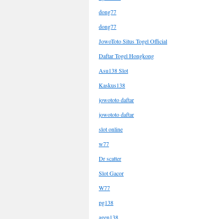
dong77
dong77
JowoToto Situs Togel Official
Daftar Togel Hongkong
Asu138 Slot
Kaskus138
jowototo daftar
jowototo daftar
slot online
w77
Dr scatter
Slot Gacor
W77
pg138
agen138