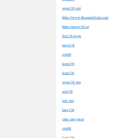
agen138 slot
https://www.thesuperficial.com/
https://naga138.io/
fire138 login
naga138
egp88
koin138
koin138
agen138 slot
asu138
toto slot
king138
situs slot gacor
slot88
koin138