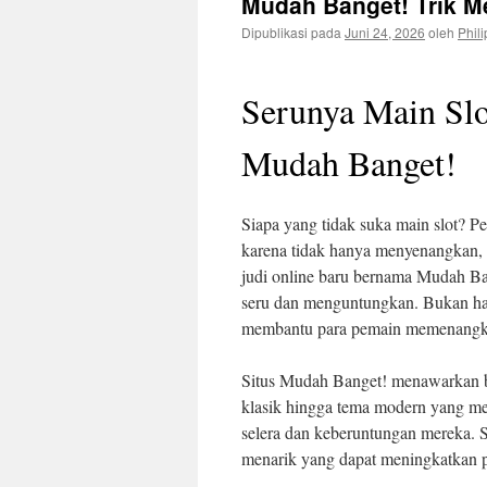
Mudah Banget! Trik Me
Dipublikasi pada
Juni 24, 2026
oleh
Phili
Serunya Main Slo
Mudah Banget!
Siapa yang tidak suka main slot? P
karena tidak hanya menyenangkan, t
judi online baru bernama Mudah B
seru dan menguntungkan. Bukan han
membantu para pemain memenangkan
Situs Mudah Banget! menawarkan ber
klasik hingga tema modern yang me
selera dan keberuntungan mereka. 
menarik yang dapat meningkatkan 