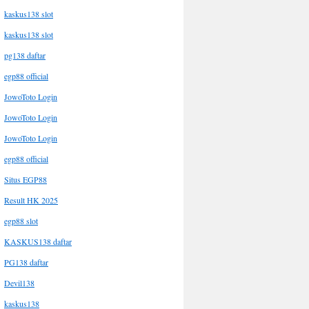
kaskus138 slot
kaskus138 slot
pg138 daftar
egp88 official
JowoToto Login
JowoToto Login
JowoToto Login
egp88 official
Situs EGP88
Result HK 2025
egp88 slot
KASKUS138 daftar
PG138 daftar
Devil138
kaskus138