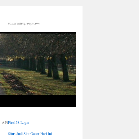
vaultrealtygroup.com
APi
Fire138 Login
Situs Judi Slot Gacor Hari Ini