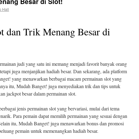
nang Besar di Slot!
p Hall
t dan Trik Menang Besar di
ermainan judi yang satu ini memang menjadi favorit banyak orang
etapi juga menjanjikan hadiah besar. Dan sekarang, ada platform
anget! yang menawarkan berbagai macam permainan slot yang
ya itu, Mudah Banget! juga menyediakan trik dan tips untuk
 jackpot besar dalam permainan slot.
bagai jenis permainan slot yang bervariasi, mulai dari tema
narik. Para pemain dapat memilih permainan yang sesuai dengan
Selain itu, Mudah Banget! juga menawarkan bonus dan promosi
peluang pemain untuk memenangkan hadiah besar.