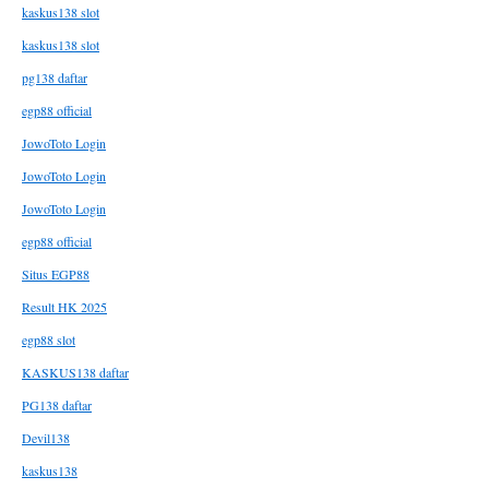
kaskus138 slot
kaskus138 slot
pg138 daftar
egp88 official
JowoToto Login
JowoToto Login
JowoToto Login
egp88 official
Situs EGP88
Result HK 2025
egp88 slot
KASKUS138 daftar
PG138 daftar
Devil138
kaskus138