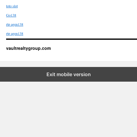
toto slot
Go138
rtp agen138
rtp agen138
vaultrealtygroup.com
Exit mobile version