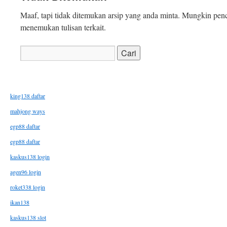
Maaf, tapi tidak ditemukan arsip yang anda minta. Mungkin pen
menemukan tulisan terkait.
Cari
untuk:
king138 daftar
mahjong ways
egp88 daftar
egp88 daftar
kaskus138 login
agen96 login
roket338 login
ikan138
kaskus138 slot